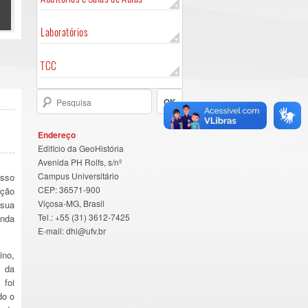
Laboratórios
TCC
Endereço
Edifício da GeoHistória
Avenida PH Rolfs, s/nº
Campus Universitário
esso
CEP: 36571-900
ação
Viçosa-MG, Brasil
 sua
Tel.: +55 (31) 3612-7425
anda
E-mail: dhi@ufv.br
ino,
s da
 foi
do o