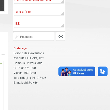
Laboratórios
TCC
Endereço
Edifício da GeoHistória
Avenida PH Rolfs, s/nº
Campus Universitário
CEP: 36571-900
Viçosa-MG, Brasil
Tel.: +55 (31) 3612-7425
E-mail: dhi@ufv.br